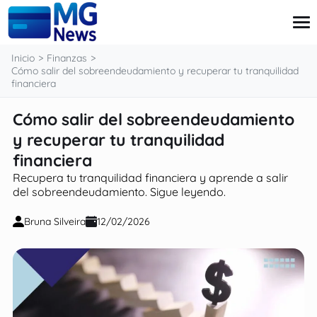
contenido
Inicio
Finanzas
Cómo salir del sobreendeudamiento y recuperar tu tranquilidad
financiera
Tarjeta
Cómo salir del sobreendeudamiento
Finanzas
y recuperar tu tranquilidad
Pensiones
Préstamo
financiera
Ingressos Extra
Recupera tu tranquilidad financiera y aprende a salir
del sobreendeudamiento. Sigue leyendo.
Bruna Silveira
12/02/2026