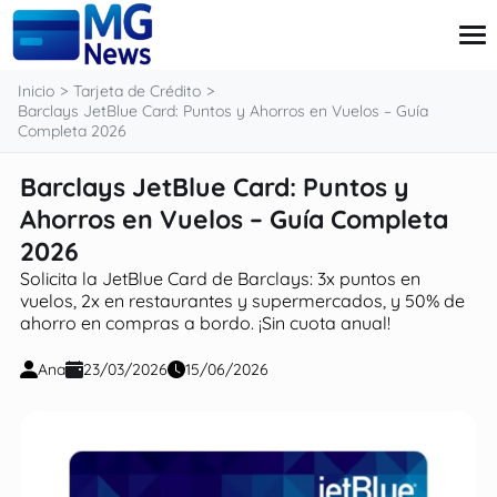
contenido
Inicio
Tarjeta de Crédito
Barclays JetBlue Card: Puntos y Ahorros en Vuelos – Guía
Completa 2026
Tarjeta de Crédito
Barclays JetBlue Card: Puntos y
Pensiones
Ahorros en Vuelos – Guía Completa
Préstamo
Finanzas
2026
Subsidio
Solicita la JetBlue Card de Barclays: 3x puntos en
vuelos, 2x en restaurantes y supermercados, y 50% de
ahorro en compras a bordo. ¡Sin cuota anual!
Ana
23/03/2026
15/06/2026