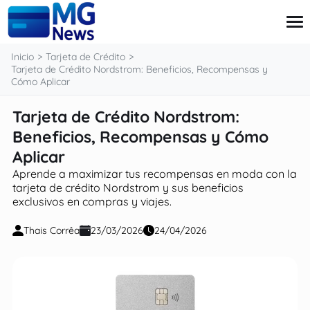
contenido
Inicio
Tarjeta de Crédito
Tarjeta de Crédito Nordstrom: Beneficios, Recompensas y
Cómo Aplicar
Tarjeta de Crédito
Tarjeta de Crédito Nordstrom:
Pensiones
Beneficios, Recompensas y Cómo
Préstamo
Finanzas
Aplicar
Subsidio
Aprende a maximizar tus recompensas en moda con la
tarjeta de crédito Nordstrom y sus beneficios
exclusivos en compras y viajes.
Thais Corrêa
23/03/2026
24/04/2026