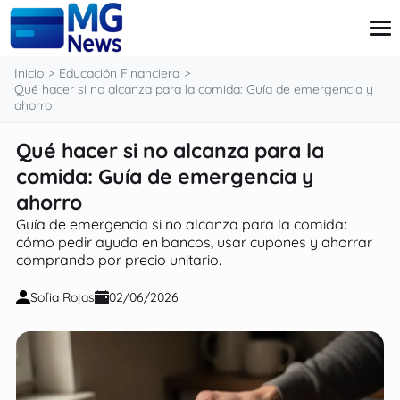
contenido
Inicio
Educación Financiera
Qué hacer si no alcanza para la comida: Guía de emergencia y
ahorro
Tarjeta
Qué hacer si no alcanza para la
Finanzas
comida: Guía de emergencia y
Pensiones
Préstamo
ahorro
Ingressos Extra
Guía de emergencia si no alcanza para la comida:
cómo pedir ayuda en bancos, usar cupones y ahorrar
comprando por precio unitario.
Sofia Rojas
02/06/2026