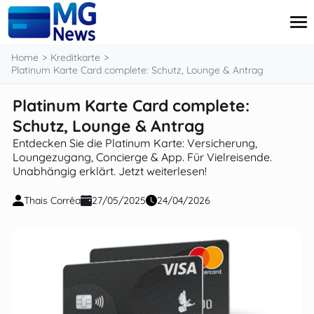
content
Home
Kreditkarte
Platinum Karte Card complete: Schutz, Lounge & Antrag
Platinum Karte Card complete:
Kreditkarte
Kredite
Schutz, Lounge & Antrag
Investitionen
Entdecken Sie die Platinum Karte: Versicherung,
Private Finanzen
Loungezugang, Concierge & App. Für Vielreisende.
Steuern
Unabhängig erklärt. Jetzt weiterlesen!
Thais Corrêa
27/05/2025
24/04/2026