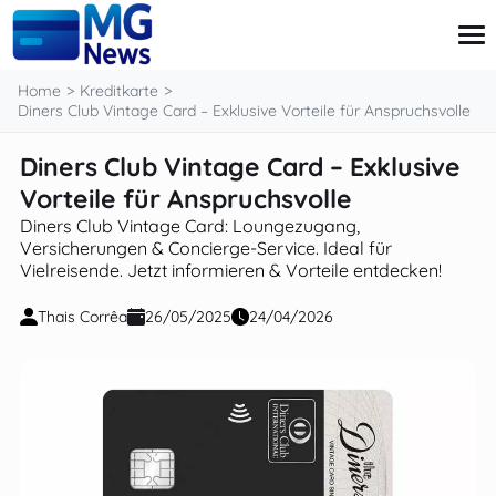
content
Home
Kreditkarte
Diners Club Vintage Card – Exklusive Vorteile für Anspruchsvolle
Diners Club Vintage Card – Exklusive
Kreditkarte
Kredite
Vorteile für Anspruchsvolle
Investitionen
Diners Club Vintage Card: Loungezugang,
Private Finanzen
Versicherungen & Concierge-Service. Ideal für
Steuern
Vielreisende. Jetzt informieren & Vorteile entdecken!
Thais Corrêa
26/05/2025
24/04/2026