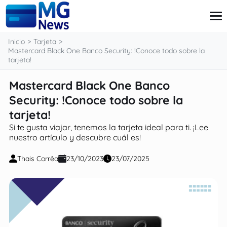
contenido
Inicio
Tarjeta
Mastercard Black One Banco Security: !Conoce todo sobre la
tarjeta!
Tarjeta
Mastercard Black One Banco
Finanzas
Security: !Conoce todo sobre la
Pensiones
Préstamo
tarjeta!
Ingressos Extra
Si te gusta viajar, tenemos la tarjeta ideal para ti. ¡Lee
nuestro artículo y descubre cuál es!
Thais Corrêa
23/10/2023
23/07/2025