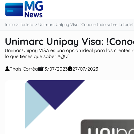
contenido
Inicio
Tarjeta
Unimarc Unipay Visa: !Conoce todo sobre la tarjet
Unimarc Unipay Visa: !Conoc
Unimar Unipay VISA es una opción ideal para los cliente
lo que tienes que saber AQUÍ
Thais Corrêa
13/07/2023
27/07/2023