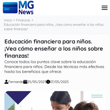
contenido
Inicio
Finanzas
Educación financiera para niños. ¡Vea cómo enseñar a los niños
sobre finanzas!
Tarjeta
Educación financiera para niños.
Finanzas
¡Vea cómo enseñar a los niños sobre
Pensiones
Préstamo
finanzas!
Ingressos Extra
Conoce todos los puntos clave sobre la educación
financiera para niños. Desde las técnicas más efectivas
hasta los beneficios que ofrece.
Fernanda
25/05/2023
07/05/2025