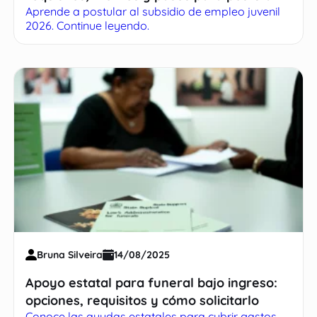
Aprende a postular al subsidio de empleo juvenil
con éxito
2026. Continue leyendo.
Bruna Silveira
14/08/2025
Apoyo estatal para funeral bajo ingreso:
opciones, requisitos y cómo solicitarlo
Conoce las ayudas estatales para cubrir gastos