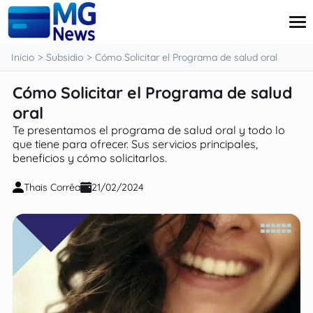
contenido
Inicio
Subsidio
Cómo Solicitar el Programa de salud oral
Cómo Solicitar el Programa de salud
Tarjeta
oral
Finanzas
Te presentamos el programa de salud oral y todo lo
Pensiones
que tiene para ofrecer. Sus servicios principales,
Préstamo
beneficios y cómo solicitarlos.
Ingressos Extra
Thais Corrêa
21/02/2024