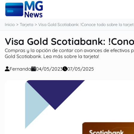
contenido
Inicio
Tarjeta
Visa Gold Scotiabank: !Conoce todo sobre la tarjet
Visa Gold Scotiabank: !Cono
Compras y la opción de contar con avances de efectivos pa
Gold Scotiabank. Lea más sobre la tarjeta!
Fernanda
04/05/2023
07/05/2025